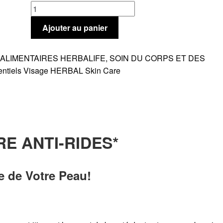
quantité
de
Ajouter au panier
Collagen
Herbalife
boisson
ALIMENTAIRES HERBALIFE
,
SOIN DU CORPS ET DES
nutrition
entiels Visage HERBAL Skin Care
E ANTI-RIDES*
re de Votre Peau!