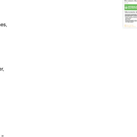
nes,
r,
 »