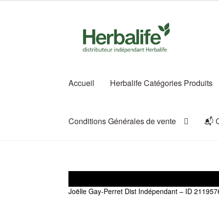
Aller
Aller
à
au
la
contenu
navigation
Accueil
Herbalife Catégories Produits
Conditions Générales de vente
📬 
Joëlle Gay-Perret Dist Indépendant – ID 211