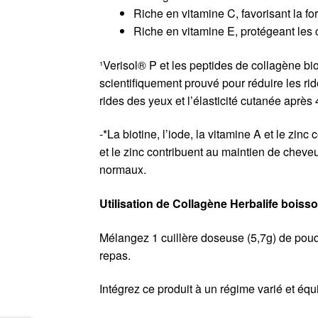
Riche en vitamine C, favorisant la 
Riche en vitamine E, protégeant les c
¹Verisol® P et les peptides de collagène b
scientifiquement prouvé pour réduire les rid
rides des yeux et l’élasticité cutanée après
-*La biotine, l’iode, la vitamine A et le zin
et le zinc contribuent au maintien de cheve
normaux.
Utilisation de Collagène Herbalife boisso
Mélangez 1 cuillère doseuse (5,7g) de pou
repas.
Intégrez ce produit à un régime varié et équi