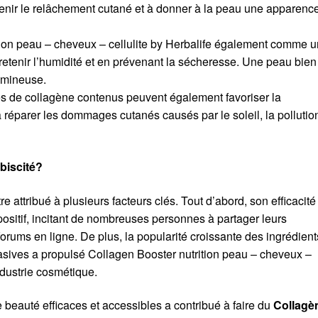
évenir le relâchement cutané et à donner à la peau une apparenc
tion peau – cheveux – cellulite by Herbalife également comme u
 retenir l’humidité et en prévenant la sécheresse. Une peau bien
lumineuse.
es de collagène contenus peuvent également favoriser la
 à réparer les dommages cutanés causés par le soleil, la pollutio
ébiscité?
re attribué à plusieurs facteurs clés. Tout d’abord, son efficacité
ositif, incitant de nombreuses personnes à partager leurs
orums en ligne. De plus, la popularité croissante des ingrédient
vasives a propulsé Collagen Booster nutrition peau – cheveux –
industrie cosmétique.
 beauté efficaces et accessibles a contribué à faire du
Collagè