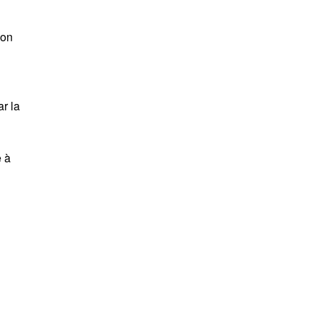
ion
r la
e à