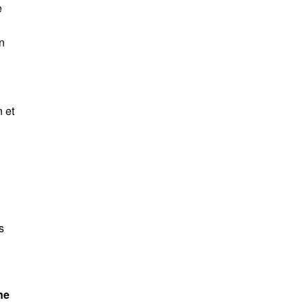
e
n
n et
s
ne