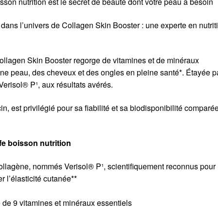
son nutrition est le secret de beauté dont votre peau a besoin
ans l’univers de Collagen Skin Booster : une experte en nutrit
Collagen Skin Booster regorge de vitamines et de minéraux
 une peau, des cheveux et des ongles en pleine santé*. Étayée pa
 Verisol® P¹, aux résultats avérés.
n, est privilégié pour sa fiabilité et sa biodisponibilité comparé
e boisson nutrition
 collagène, nommés Verisol® P¹, scientifiquement reconnus pour
r l’élasticité cutanée**
de 9 vitamines et minéraux essentiels