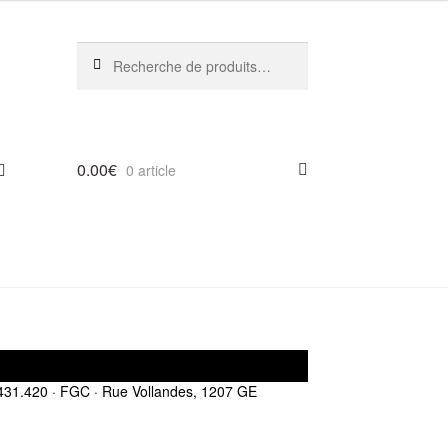
Recherche
Recherche
pour :
0.00
€
0 article
31.420 · FGC · Rue Vollandes, 1207 GE