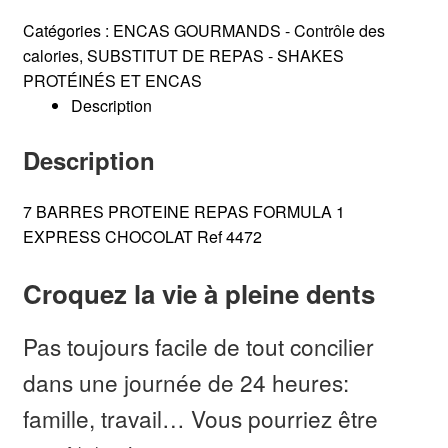
Repas
Herbalife
Catégories :
ENCAS GOURMANDS - Contrôle des
Équilibre
calories
,
SUBSTITUT DE REPAS - SHAKES
Formula
PROTÉINÉS ET ENCAS
1
Description
Express
saveur
Description
Chocolat
Noir
7 BARRES PROTEINE REPAS FORMULA 1
7
EXPRESS CHOCOLAT Ref 4472
barres
Croquez la vie à pleine dents
Pas toujours facile de tout concilier
dans une journée de 24 heures:
famille, travail… Vous pourriez être