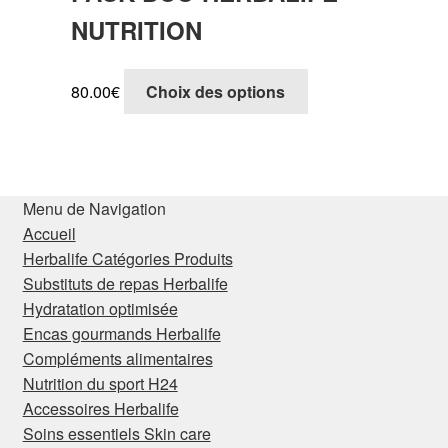
NUTRITION
Ce
80.00
€
Choix des options
produit
a
plusieurs
variations.
Les
Menu de Navigation
options
Accueil
peuvent
Herbalife Catégories Produits
être
Substituts de repas Herbalife
choisies
Hydratation optimisée
sur
Encas gourmands Herbalife
la
Compléments alimentaires
page
Nutrition du sport H24
du
Accessoires Herbalife
produit
Soins essentiels Skin care