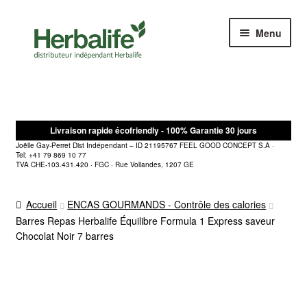
Aller
Aller
Menu
à
au
la
contenu
navigation
Accueil
Herbalife Catégories Produits
Livraison rapide écofriendly - 100% Garantie 30 jours
Joëlle Gay-Perret Dist Indépendant – ID 21195767 FEEL GOOD CONCEPT S.A ·
👩‍🏫 Guide complet Herbalife
Tel: +41 79 869 10 77
TVA CHE-103.431.420 · FGC · Rue Vollandes, 1207 GE
OPPORTUNITÉ
Accueil
ENCAS GOURMANDS - Contrôle des calories
Barres Repas Herbalife Équilibre Formula 1 Express saveur
Conditions Générales de vente
Chocolat Noir 7 barres
📬 Contact
Panier 🛒